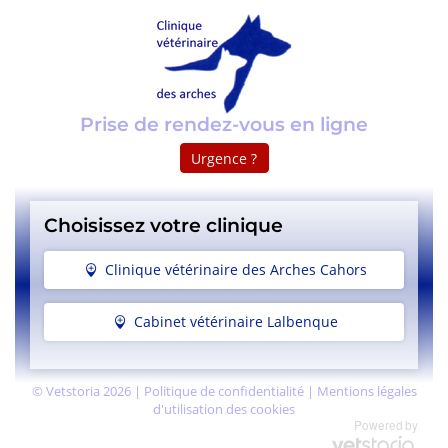
Prise de rendez-vous en ligne
Urgence ?
Choisissez votre clinique
Clinique vétérinaire des Arches Cahors
Cabinet vétérinaire Lalbenque
©
Vetstoria
2026
|
Politique de confidentialité
|
Mentions légales
d'utilisation des cookies