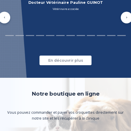
Docteur Vétérinaire Kristof CHOFFRAY
Vétérinaire associé
Précédent
Su
En découvrir plus
Notre boutique en ligne
Vous pouvez commander et payer vos croquettes directement sur
notre site et les récupérer à la clinique